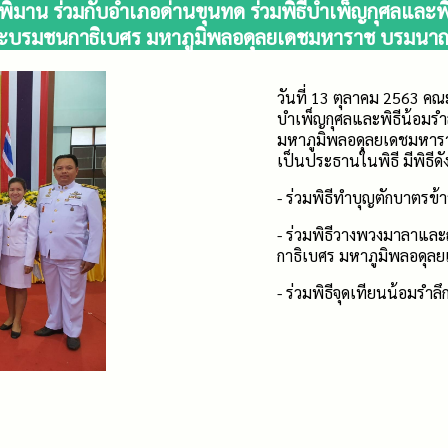
ิมาน ร่วมกับอำเภอด่านขุนทด ร่วมพิธีบำเพ็ญกุศลและพิ
ะบรมชนกาธิเบศร มหาภูมิพลอดุลยเดชมหาราช บรมนาถ
วันที่ 13 ตุลาคม 2563 คณ
บำเพ็ญกุศลและพิธีน้อมร
มหาภูมิพลอดุลยเดชมหารา
เป็นประธานในพิธี มีพิธีดัง
- ร่วมพิธีทำบุญตักบาตรข
- ร่วมพิธีวางพวงมาลาแล
กาธิเบศร มหาภูมิพลอดุ
- ร่วมพิธีจุดเทียนน้อมรำลึ