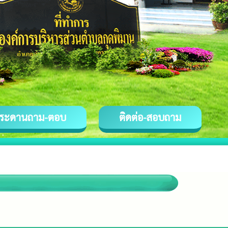
ระดานถาม-ตอบ
ติดต่อ-สอบถาม