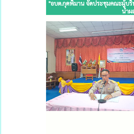
"อบต.กุดพิมาน จัดประชุมคณะผู้บร
นำผล